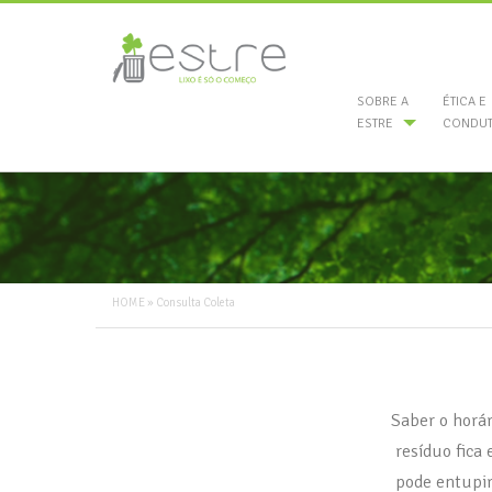
SOBRE A
ÉTICA E
ESTRE
CONDUT
HOME
» Consulta Coleta
Saber o horár
resíduo fica 
pode entupir