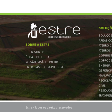
SOLUÇÕ
SOLUÇÕE
ÁREAS C
SOBRE A ESTRE
ATERRO C
ATERROS 
QUEM SOMOS
COMBUSTÍ
ÉTICA E CONDUTA
COPROCE
MISSÃO, VISÃO E VALORES
ENERGIA
EMPRESAS DO GRUPO ESTRE
GERENCI
MANUFATU
RECICLA
CIVIL
RESÍDUOS
TRATAMEN
Estre - Todos os direitos reservados